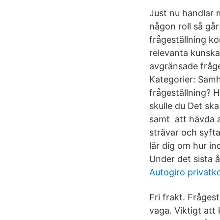
Just nu handlar 
någon roll så gå
frågeställning ko
relevanta kunsk
avgränsade fråg
Kategorier: Samh
frågeställning? 
skulle du Det ska
samt att hävda a
strävar och syfta
lär dig om hur i
Under det sista 
Autogiro privatk
Fri frakt. Fråges
vaga. Viktigt att