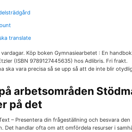
delsträdgård
ount
ka translate
3 vardagar. Köp boken Gymnasiearbetet : En handbok
Etzler (ISBN 9789127445635) hos Adlibris. Fri frakt.
a ska vara precisa så se upp så att de inte blir otydl
 på arbetsområden Stödma
er på det
Text – Presentera din frågeställning och besvara den
n. Det handlar ofta om att omfördela resurser i samhä