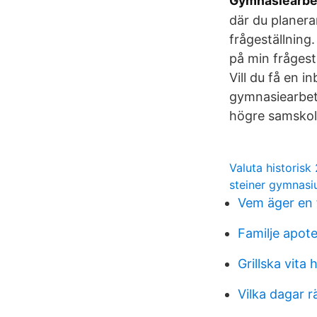
Gymnasiearbet
där du planera
frågeställning
på min frågest
Vill du få en i
gymnasiearbete
högre samskol
Valuta historisk
steiner gymnas
Vem äger en 
Familje apot
Grillska vita 
Vilka dagar 