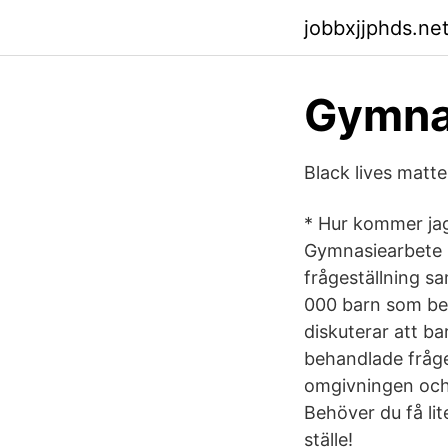
jobbxjjphds.net
Gymnas
Black lives matte
* Hur kommer jag 
Gymnasiearbete 
frågeställning sa
000 barn som bef
diskuterar att b
behandlade fråge
omgivningen och s
Behöver du få lit
ställe!