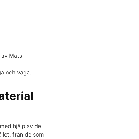
 av Mats
iga och vaga.
terial
 med hjälp av de
llet, från de som