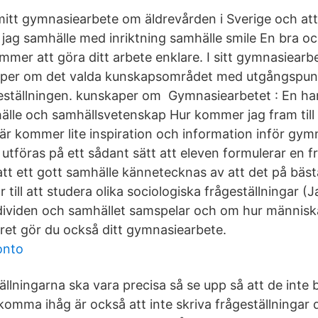
mitt gymnasiearbete om äldrevården i Sverige och at
r jag samhälle med inriktning samhälle smile En bra 
mmer att göra ditt arbete enklare. I sitt gymnasiearbe
aper om det valda kunskapsområdet med utgångspunk
eställningen. kunskaper om Gymnasiearbetet : En ha
älle och samhällsvetenskap Hur kommer jag fram till 
Här kommer lite inspiration och information inför gy
 utföras på ett sådant sätt att eleven formulerar en f
tt ett gott samhälle kännetecknas av att det på bäst
r till att studera olika sociologiska frågeställningar 
ndividen och samhället samspelar och om hur människan
året gör du också ditt gymnasiearbete.
onto
tällningarna ska vara precisa så se upp så att de inte b
 komma ihåg är också att inte skriva frågeställningar