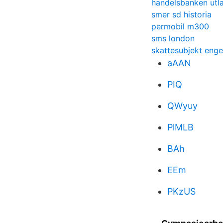
handelsbanken utl
smer sd historia
permobil m300
sms london
skattesubjekt enge
aAAN
PIQ
QWyuy
PlMLB
BAh
EEm
PKzUS