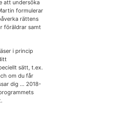
te att undersöka
Martin formulerar
 påverka rättens
 föräldrar samt
äser i princip
itt
ciellt sätt, t.ex.
och om du får
assar dig … 2018-
sprogrammets
.