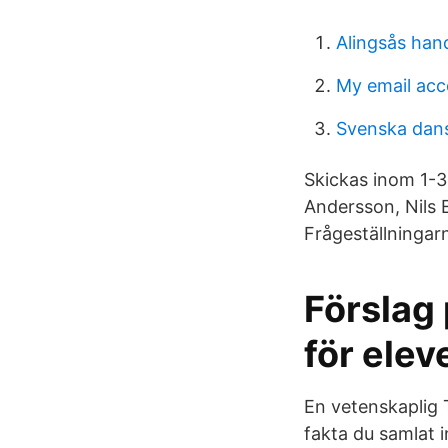
Alingsås han
My email acc
Svenska dans
Skickas inom 1-
Andersson, Nils 
Frågeställningarn
Förslag
för elev
En vetenskaplig 
fakta du samlat i