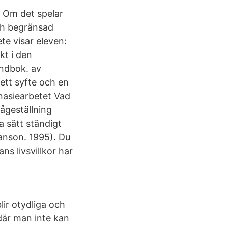
t Om det spelar
och begränsad
te visar eleven:
t i den
ndbok. av
ett syfte och en
mnasiearbetet Vad
rågeställning
a sätt ständigt
(Janson. 1995). Du
s livsvillkor har
lir otydliga och
 där man inte kan