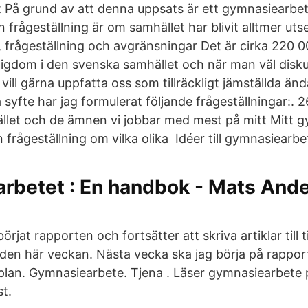
nt På grund av att denna uppsats är ett gymnasiearbet
 frågeställning är om samhället har blivit alltmer ut
te, frågeställning och avgränsningar Det är cirka 220
attigdom i den svenska samhället och när man väl disk
ill gärna uppfatta oss som tillräckligt jämställda än
a syfte har jag formulerat följande frågeställningar:. 
hället och de ämnen vi jobbar med mest på mitt Mitt 
 frågeställning om vilka olika Idéer till gymnasiearbe
rbetet : En handbok - Mats Ande
örjat rapporten och fortsätter att skriva artiklar till t
den här veckan. Nästa vecka ska jag börja på rapporte
plan. Gymnasiearbete. Tjena . Läser gymnasiearbete 
st.