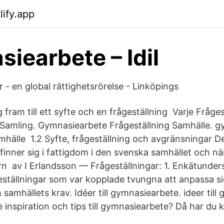
lify.app
iearbete – Idil
r - en global rättighetsrörelse - Linköpings
fram till ett syfte och en frågeställning Varje Fråges
Samling. Gymnasiearbete Frågeställning Samhälle. g
mhälle 1.2 Syfte, frågeställning och avgränsningar De
inner sig i fattigdom i den svenska samhället och nä
arn av I Erlandsson — Frågeställningar: 1. Enkätunde
ställningar som var kopplade tvungna att anpassa si
amhällets krav. Idéer till gymnasiearbete. ideer till
e inspiration och tips till gymnasiearbete? Då har du k