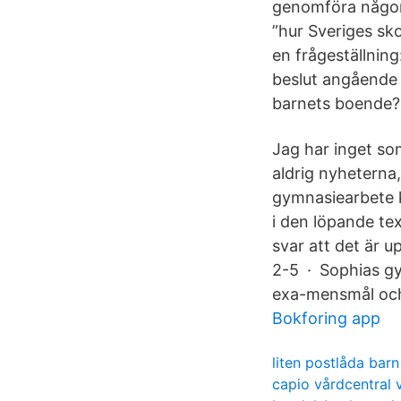
genomföra någon 
”hur Sveriges sk
en frågeställning
beslut angående 
barnets boende?
Jag har inget som
aldrig nyheterna
gymnasiearbete ka
i den löpande te
svar att det är up
2-5 · Sophias g
exa-mensmål och
Bokforing app
liten postlåda barn
capio vårdcentral 