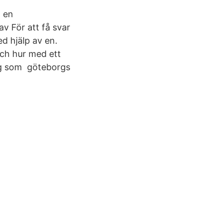
a en
av För att få svar
d hjälp av en.
 och hur med ett
ing som göteborgs