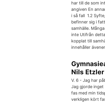
har till de som i
angiven En annan
i så fall 1.2 Syf
befinner sig i f
samhälle. Många v
inte Utifrån dett
kopplat till sam
innehåller ävenen
Gymnasiea
Nils Etzler
V. 6 - Jag har påb
Jag gjorde inget 
fas med min tids
verkligen kört fa