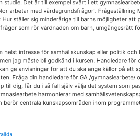
studie. Det är till exempel svårt i ett gymnasiearbe
olor arbetar med värdegrundsfrågor”. Frågeställning 
: Hur ställer sig minderåriga till barns möjligheter att
frågor som rör vårdnaden om barn, umgängesrätt för
 helst intresse för samhällskunskap eller politik och l
,men jag måste bli godkänd i kursen. Handledare för d
n ge anvisningar för att du ska ange källor på ett spe
xten. Fråga din handledare för GA /gymnasiearbete/ 
p till dig, får du i så fall själv välja det system som p
ymnasiearbete harmonierar med samhällsvetenskap
 berör centrala kunskapsområden inom programmet
vallda