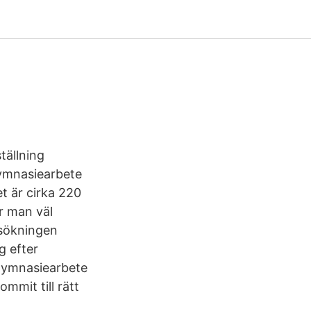
tällning
ymnasiearbete
t är cirka 220
r man väl
rsökningen
g efter
 gymnasiearbete
ommit till rätt