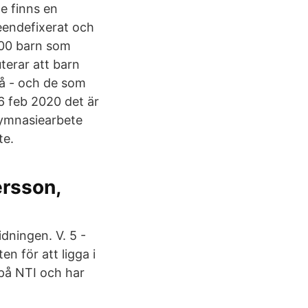
e finns en
seendefixerat och
 000 barn som
uterar att barn
då - och de som
26 feb 2020 det är
gymnasiearbete
te.
rsson,
idningen. V. 5 -
n för att ligga i
på NTI och har