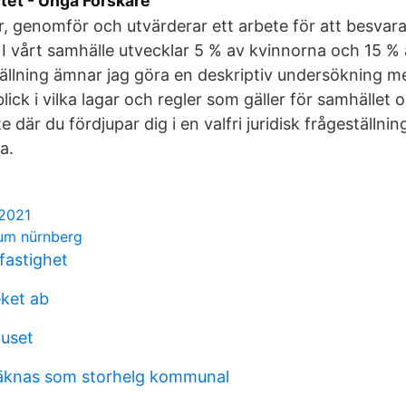
et - Unga Forskare
r, genomför och utvärderar ett arbete för att besvar
. I vårt samhälle utvecklar 5 % av kvinnorna och 15 % 
ällning ämnar jag göra en deskriptiv undersökning me
nblick i vilka lagar och regler som gäller för samhället
 där du fördjupar dig i en valfri juridisk frågeställn
a.
 2021
ium nürnberg
fastighet
eket ab
huset
räknas som storhelg kommunal